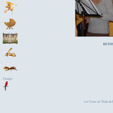
RETO
Partager
Les Festes de Thalie
et